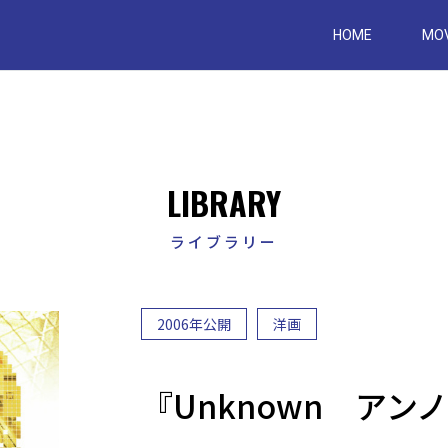
Skip
to
HOME
MOV
content
LIBRARY
ライブラリー
2006年公開
洋画
『Unknown アン