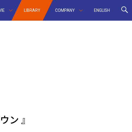
IE
LIBRARY
COMPANY
ENGLISH
ノウン 』