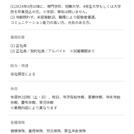
(1)2024年3月以降に、専門学校、短期大学、4年生大学もしくは大学
院を卒業見込の方。※学部、専攻は問いません。
(2) 年齢問わず。未経験歓迎。職種により経験者優遇。
コミュニケーション能力の高い方。元気のある方。
雇用形態
(1) 正社員
(2) 正社員／契約社員／アルバイト ※試雇期間あり
給与・待遇
当社規定による
休日
休週休2日制（土・日）、祝日、年次有給休暇、夏期休暇、年末年始
休暇、慶弔休暇、育児休暇
※業務内容により異なります
各種保険
健康保険、雇用保険、労災保険、厚生年金保険