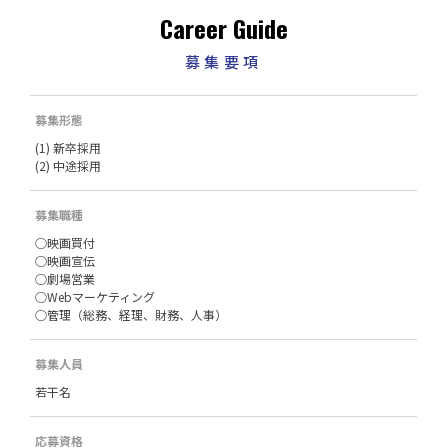
Career Guide
募集要項
募集形態
(1) 新卒採用
(2) 中途採用
募集職種
○映画買付
○映画宣伝
○劇場営業
○Webマーケティング
○管理（総務、経理、財務、人事）
募集人員
若干名
応募資格