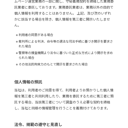
ムページ運営業務の一部に関し、守秘義務契約を締結した業務委
託業者に委託しております。業務委託業者は、業務以外の目的で
個人情報を利用することはありません。 上記、及び次のいずれ
かに該当する場合を除き、個人情報を第三者に開示いたしませ
ん。
利用者の同意がある場合
裁判所による判決、命令等の適法な司法手続に基づき開示を要求さ
れた場合
警察等の捜査機関より法令に基づいた正式な方式により開示を求め
られた場合
その他法的拘束力のもとで開示を要求された場合
個人情報の預託
当社は、利用者のご同意を得て、利用者よりお預かりした個人情
報を第三者と共同利用したり、業務を委託するために第三者に預
託する場合、当該第三者について調査のうえ必要な契約を締結
し、当社と同様の情報管理を行うことを義務付けております。
法令、規範の遵守と見直し