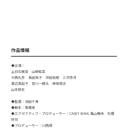
作品情報
◆出演：
上白石萌音 山崎紘菜
大西礼芳 長田侑子 沖田裕樹 三河悠冴
渡辺真起子 宮川一朗太 神保悟志
山本耕史
◆監督：池田千尋
◆脚本：髙橋泉
◆エグゼクティブ・プロデューサー：CASEY WAHL 亀山暢央 松橋
祥司
◆プロデューサー：川西琢