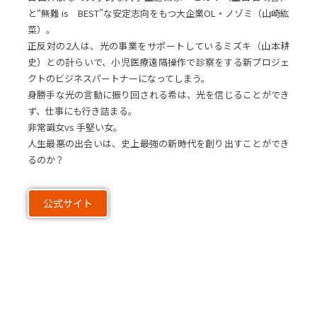
と“無難 is BEST”な安定志向をもつ大企業OL・ノゾミ（山崎紘
菜）。
正反対の2人は、光の事業をサポートしているミズキ（山本耕
史）との計らいで、小児医療遠隔操作で診察をする新プロジェ
クトのビジネスパートナーになってしまう。
身勝手な光の言動に振り回される希は、光を信じることができ
ず、仕事にも行き詰まる。
非常識女vs 手堅い女。
人生最悪の出会いは、史上最強の新時代を創り出すことができ
るのか？
公式サイト