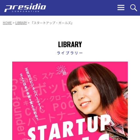
Ski
to
con
HOME
>
LIBRARY
> 『スタートアップ・ガールズ』
LIBRARY
ライブラリー