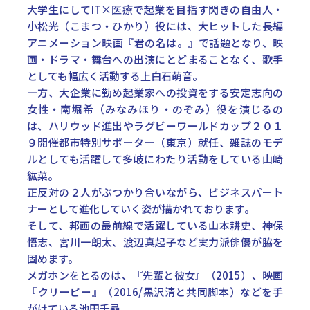
大学生にしてIT×医療で起業を目指す閃きの自由人・
小松光（こまつ・ひかり）役には、大ヒットした長編
アニメーション映画『君の名は。』で話題となり、映
画・ドラマ・舞台への出演にとどまることなく、歌手
としても幅広く活動する上白石萌音。
一方、大企業に勤め起業家への投資をする安定志向の
女性・南堀希（みなみほり・のぞみ）役を演じるの
は、ハリウッド進出やラグビーワールドカップ２０１
９開催都市特別サポーター（東京）就任、雑誌のモデ
ルとしても活躍して多岐にわたり活動をしている山崎
紘菜。
正反対の２人がぶつかり合いながら、ビジネスパート
ナーとして進化していく姿が描かれております。
そして、邦画の最前線で活躍している山本耕史、神保
悟志、宮川一朗太、渡辺真起子など実力派俳優が脇を
固めます。
メガホンをとるのは、『先輩と彼女』（2015）、映画
『クリーピー』（2016/黒沢清と共同脚本）などを手
がけている池田千尋。