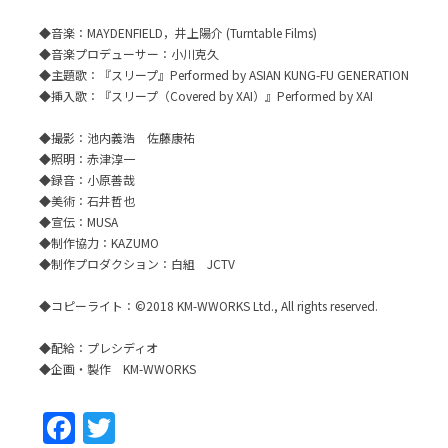
◆音楽：MAYDENFIELD，井上陽介 (Turntable Films)
◆音楽プロデューサー：小川克久
◆主題歌：『スリープ』Performed by ASIAN KUNG-FU GENERATION
◆挿入歌：『スリープ（Covered by XAI）』Performed by XAI
◆撮影：池内義浩 佐藤康祐
◆照明：赤津淳一
◆録音：小原善哉
◆美術：石井哲也
◆宣伝：MUSA
◆制作協力：KAZUMO
◆制作プロダクション：白組 JCTV
◆コピーライト：©2018 KM-WWORKS Ltd., All rights reserved.
◆配給：プレシディオ
◆企画・製作 KM-WWORKS
Facebook
Twitter