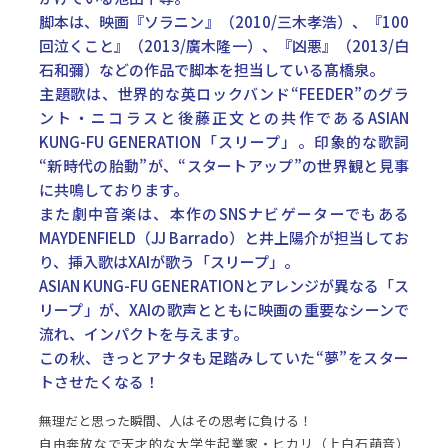
脚本は、映画『ソラニン』（2010/三木孝浩）、『100
回泣くこと』（2013/廣木隆一）、『凶悪』（2013/白
石和彌）などの作品で脚本を担当している髙橋泉。
主題歌は、世界的な英ロックバンド“FEEDER”のグラ
ント・ニコラスと後藤正文との共作であるASIAN
KUNG-FU GENERATION「スリープ」。印象的な歌詞
“新時代の胎動”が、“スタートアップ”の世界観と見事
に共鳴しております。
また劇中音楽は、本作のSNSナビゲーターでもある
MAYDENFIELD（JJ Barrado）と井上陽介が担当してお
り、挿入歌はXAIが歌う「スリープ」。
ASIAN KUNG-FU GENERATIONとアレンジが異なる「ス
リープ」が、XAIの歌声とともに映画の重要なシーンで
流れ、インパクトを与えます。
この秋、きっとアナタも足踏みしていた“夢”をスター
トさせたくなる！
無理だと思った瞬間、人はその思考に負ける！
自由奔放なで天才的な大学生起業家・ヒカリ（上白石萌音）