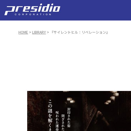
HOME
>
LIBRARY
> 『サイレントヒル：リベレーション』