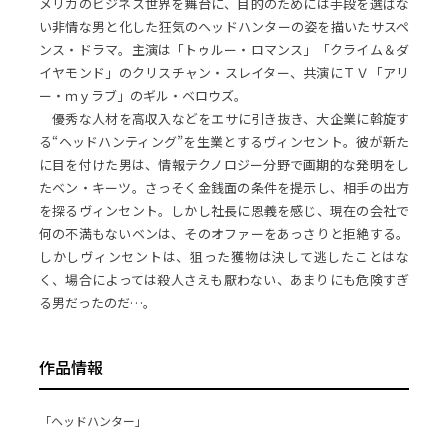
メリカのビジネス世界を舞台に、目的のためには手段を選ばな
い非情な男と化した狂気のヘッドハンターの姿を描いたサスペ
ンス・ドラマ。主演は「トゥルー・ロマンス」「クライム＆ダ
イヤモンド」のクリスチャン・スレイター、共演にＴＶ「アリ
ー・ｍｙラブ」のギル・ベロウズ。
優秀な人材を高収入などをエサに引き抜き、大企業に斡旋す
る“ヘッドハンティング”を生業とするヴィンセント。彼が新た
に目を付けた男は、情報テクノロジー分野で画期的な発明をし
たベン・キーツ。さっそく金銭面の条件を提示し、相手の出方
を探るヴィンセント。しかし社長に恩義を感じ、現在の会社で
何の不満もないベンは、そのオファーをあっさりと拒絶する。
しかしヴィンセントは、狙った獲物は決して逃したことはな
く、場合によっては殺人さえも厭わない、あまりにも危険すぎ
る男だったのだ…。
作品情報
「ヘッドハンター」