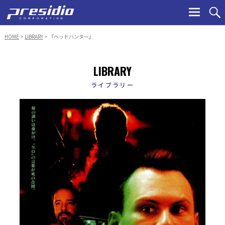
Ski
to
con
HOME
>
LIBRARY
> 『ヘッドハンター』
LIBRARY
ライブラリー