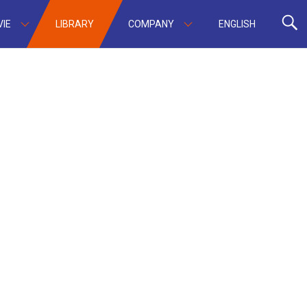
IE
LIBRARY
COMPANY
ENGLISH
』