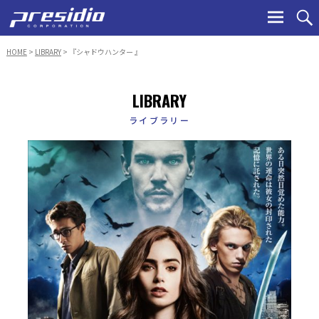
Ski
to
con
HOME
>
LIBRARY
> 『シャドウハンター 』
LIBRARY
ライブラリー