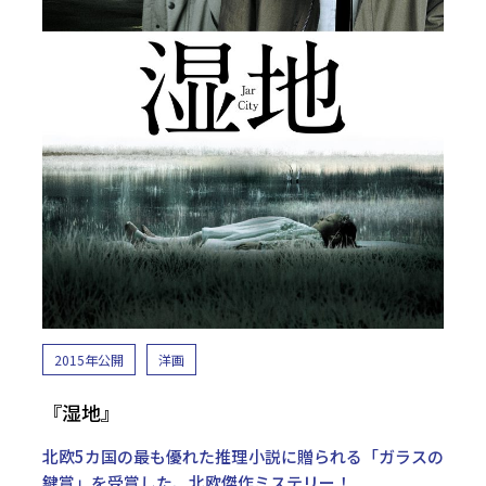
2015年公開
洋画
『湿地』
北欧5カ国の最も優れた推理小説に贈られる「ガラスの
鍵賞」を受賞した、北欧傑作ミステリー！