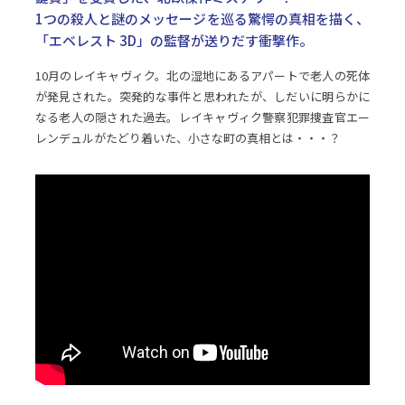
1つの殺人と謎のメッセージを巡る驚愕の真相を描く、
「エベレスト 3D」の監督が送りだす衝撃作。
10月のレイキャヴィク。北の湿地にあるアパートで老人の死体
が発見された。突発的な事件と思われたが、しだいに明らかに
なる老人の隠された過去。レイキャヴィク警察犯罪捜査官エー
レンデュルがたどり着いた、小さな町の真相とは・・・？