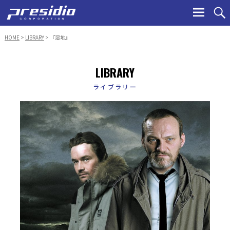
Ski
to
con
HOME
>
LIBRARY
> 『湿地』
LIBRARY
ライブラリー