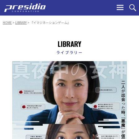
Ski
to
con
HOME
>
LIBRARY
> 『イマジネーションゲーム』
LIBRARY
ライブラリー