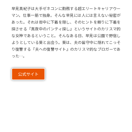
早見真紀子は大手ゼネコンに勤務する超エリートキャリアウー
マン。仕事一筋で独身。そんな早見には人には言えない秘密が
あった。それは街中に下着を隠し、そのヒントを頼りに下着を
探させる『真夜中のパンティ探し』というサイトのカリスマ的
な女神であるということ。そんなある日、早見は公園で野宿し
ようとしている葵と出会う。葵は、夫の留守中に隠れてこっそ
り復讐する『夫への復讐サイト』のカリスマ的なブロガーであ
った…。
公式サイト