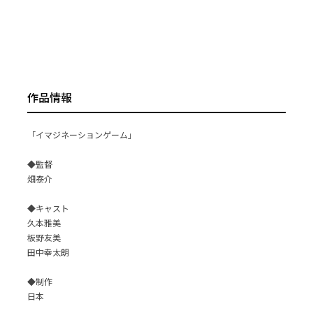
作品情報
「イマジネーションゲーム」
◆監督
畑泰介
◆キャスト
久本雅美
板野友美
田中幸太朗
◆制作
日本