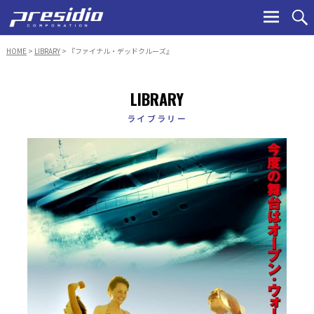
Ski
to
con
HOME
>
LIBRARY
> 『ファイナル・デッドクルーズ』
LIBRARY
ライブラリー