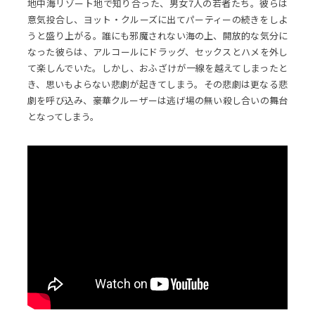
地中海リゾート地で知り合った、男女7人の若者たち。彼らは
意気投合し、ヨット・クルーズに出てパーティーの続きをしよ
うと盛り上がる。誰にも邪魔されない海の上、開放的な気分に
なった彼らは、アルコールにドラッグ、セックスとハメを外し
て楽しんでいた。しかし、おふざけが一線を越えてしまったと
き、思いもよらない悲劇が起きてしまう。その悲劇は更なる悲
劇を呼び込み、豪華クルーザーは逃げ場の無い殺し合いの舞台
となってしまう。