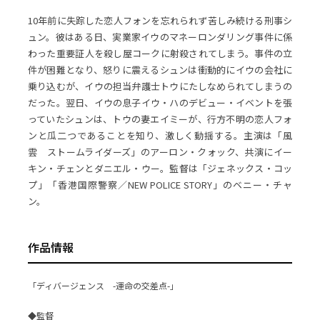
10年前に失踪した恋人フォンを忘れられず苦しみ続ける刑事シ
ュン。彼はある日、実業家イウのマネーロンダリング事件に係
わった重要証人を殺し屋コークに射殺されてしまう。事件の立
件が困難となり、怒りに震えるシュンは衝動的にイウの会社に
乗り込むが、イウの担当弁護士トウにたしなめられてしまうの
だった。翌日、イウの息子イウ・ハのデビュー・イベントを張
っていたシュンは、トウの妻エイミーが、行方不明の恋人フォ
ンと瓜二つであることを知り、激しく動揺する。主演は「風
雲 ストームライダーズ」のアーロン・クォック、共演にイー
キン・チェンとダニエル・ウー。監督は「ジェネックス・コッ
プ」「香港国際警察／NEW POLICE STORY」のベニー・チャ
ン。
作品情報
「ディバージェンス -運命の交差点-」
◆監督