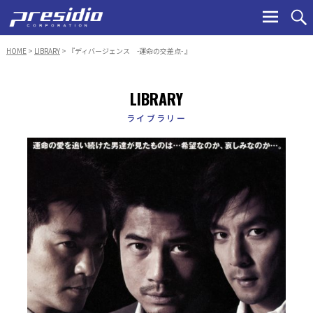
Ski
to
con
HOME
>
LIBRARY
> 『ディバージェンス -運命の交差点- 』
LIBRARY
ライブラリー