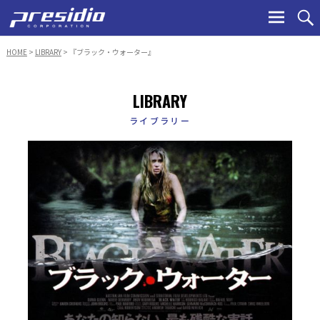
Ski
to
con
HOME
>
LIBRARY
> 『ブラック・ウォーター』
LIBRARY
ライブラリー