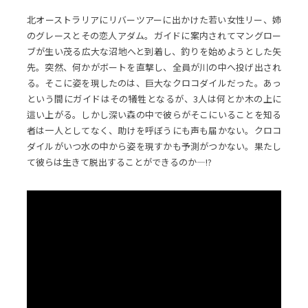
北オーストラリアにリバーツアーに出かけた若い女性リー、姉
のグレースとその恋人アダム。ガイドに案内されてマングロー
ブが生い茂る広大な沼地へと到着し、釣りを始めようとした矢
先。突然、何かがボートを直撃し、全員が川の中へ投げ出され
る。そこに姿を現したのは、巨大なクロコダイルだった。あっ
という間にガイドはその犠牲となるが、3人は何とか木の上に
這い上がる。しかし深い森の中で彼らがそこにいることを知る
者は一人としてなく、助けを呼ぼうにも声も届かない。クロコ
ダイルがいつ水の中から姿を現すかも予測がつかない。果たし
て彼らは生きて脱出することができるのか―!?