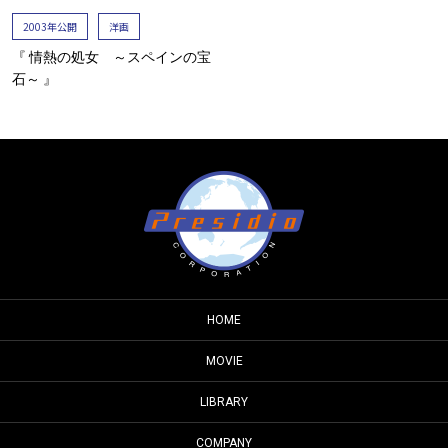
2003年公開
洋画
『 情熱の処女 ～スペインの宝
石～ 』
HOME
MOVIE
LIBRARY
COMPANY