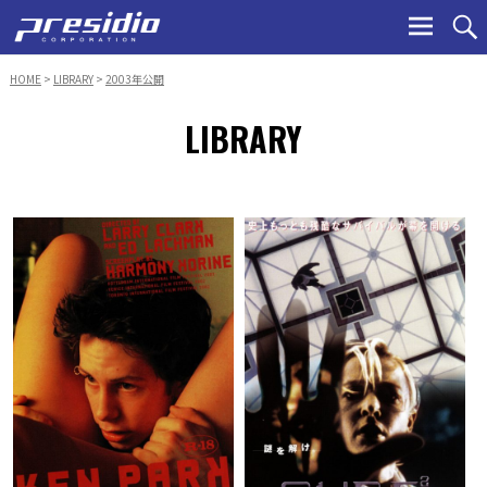
Ski
to
con
HOME
>
LIBRARY
>
2003年公開
LIBRARY