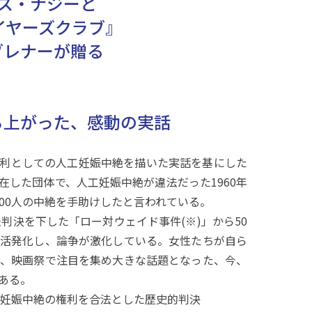
ス・ナジーと
イヤーズクラブ』
ブレナーが贈る
ち上がった、感動の実話
利としての人工妊娠中絶を描いた実話を基にした
在した団体で、人工妊娠中絶が違法だった1960年
000人の中絶を手助けしたと言われている。
法判決を下した「ロー対ウェイド事件(※)」から50
活発化し、論争が激化している。女性たちが自ら
、映画祭で注目を集め大きな話題となった、今、
ある。
工妊娠中絶の権利を合法とした歴史的判決