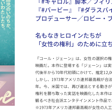
『#キャロル』脚本／フィリ
『#バービー』『#ダラスバ
プロデューサー／ロビー・
名もなきヒロインたちが
「女性の権利」のために立
『コール・ジェーン』は、女性の選択の権
映画だ。本作に登場する「ジェーン」は実
代後半から70年代初頭にかけて、推定12,
しかし、1973年アメリカ連邦最高裁が合
年。今、米国では、再び違法とする動きが
権利を勝ち取った実話を映画化した本作は
観るべき社会派エンタテインメント作品で
※1973年アメリカ連邦最高裁が女性の人