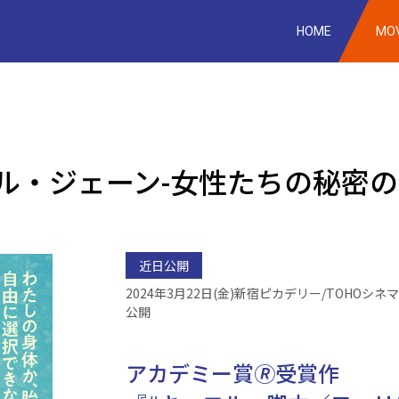
Skip
to
HOME
MOV
content
ル・ジェーン-女性たちの秘密の
近日公開
2024年3月22日(金)新宿ピカデリー/TOHO
公開
アカデミー賞🄬受賞作